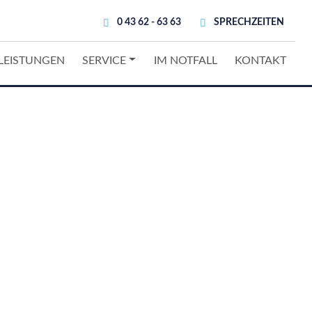
0 43 62 - 63 63
SPRECHZEITEN
Nav
LEISTUNGEN
SERVICE
IM NOTFALL
KONTAKT