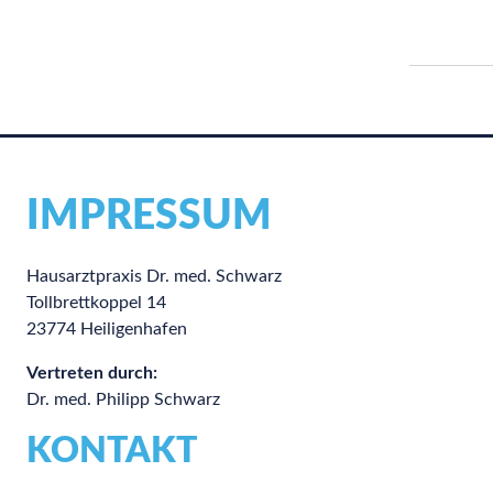
Menü
Menü
Praxisinformationen
Rezeptanfrage
Praxisimpressionen
Überweisungen
IMPRESSUM
Hausarztpraxis Dr. med. Schwarz
Tollbrettkoppel 14
23774 Heiligenhafen
Vertreten durch:
Dr. med. Philipp Schwarz
KONTAKT